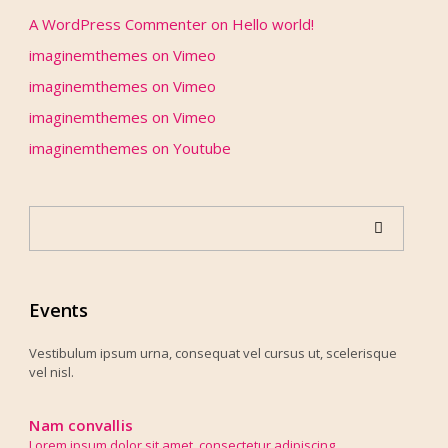
A WordPress Commenter
on
Hello world!
imaginemthemes
on
Vimeo
imaginemthemes
on
Vimeo
imaginemthemes
on
Vimeo
imaginemthemes
on
Youtube
Events
Vestibulum ipsum urna, consequat vel cursus ut, scelerisque
vel nisl.
Nam convallis
Lorem ipsum dolor sit amet, consectetur adipiscing ..